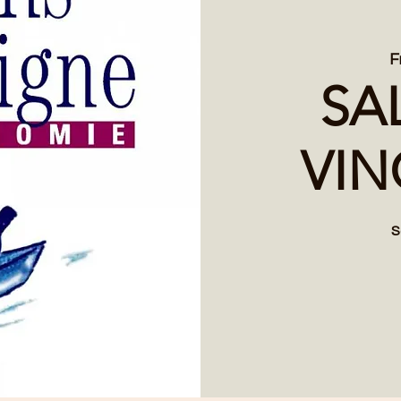
F
SA
VI
S