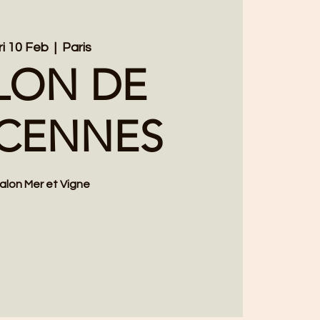
ri 10 Feb
  |  
Paris
LON DE
NCENNES
alon Mer et Vigne